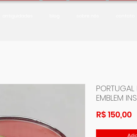
antiguidades
blog
sobre nós
contato
PORTUGAL
EMBLEM IN
P
R$ 150,00
Adic