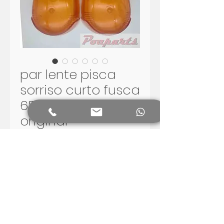
par lente pisca
sorriso curto fusca
65 - 70 polimatic
original
Preço
R$ 70,00
Adicionar ao carrinho
par lente pisca sorriso curto
fusca 65 - 70 polimatic original