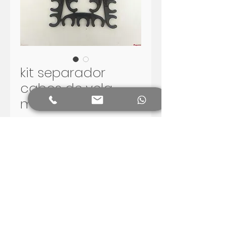
kit separador
cabos de vela
motores v8
Preço
R$ 99,00
Adicionar ao carrinho
kit separador cabos de vela
motores v8