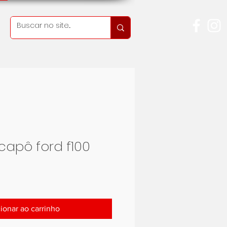
apô ford f100
Preço
ionar ao carrinho