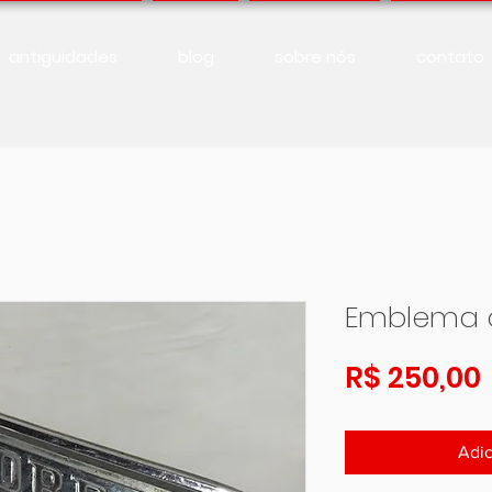
antiguidades
blog
sobre nós
contato
Emblema c
R$ 250,00
Adic