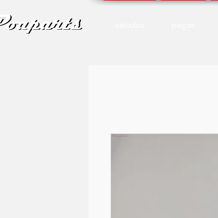
veículos
peças