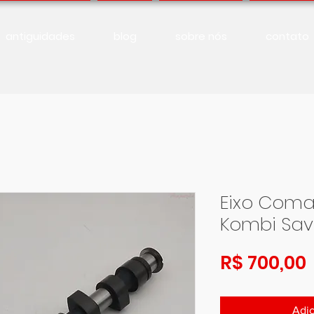
antiguidades
blog
sobre nós
contato
Eixo Coma
Kombi Save
R$ 700,00
Adic