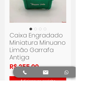
Caixa Engradado
Miniatura Minuano
Limão Garrafa
Antiga
Preço
R$ 255,00
Adicionar ao carrinho
KIT COM UM ENGRADADO E
QUATRO GARRAFINHAS
MINIATURAS ANTIGAS DA MINUANO