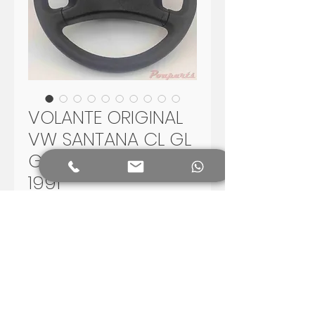
VOLANTE ORIGINAL
VW SANTANA CL GL
GLS SPORT 1988 -
1991
Price
R$280.00
Add to Cart
Volante para restauraçao, veja
as fotos.