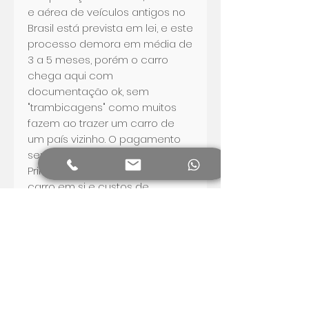
e aérea de veículos antigos no
Brasil está prevista em lei, e este
processo demora em média de
3 a 5 meses, porém o carro
chega aqui com
documentação ok, sem
"trambicagens" como muitos
fazem ao trazer um carro de
um país vizinho. O pagamento
sempre é feito em etapas:
Primeira etapa pagamento do
carro em si e custos de
logística, frete (até a fronteira
Venezuela - Brasil) e
exportação e em seguida
custos da importação dentre
eles tributos federais e
estaduais bem como frete
dentro do Brasil.