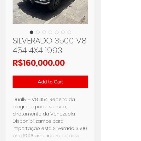
SILVERADO 3500 V8
454 4X4 1993
Price
R$160,000.00
Add to Cart
Dually + V8 454. Receita da
alegria, e pode ser sua,
diretamente da Venezuela.
Disponibilizamos para
importação esta Silverado 3500
ano 1993 americana, cabine