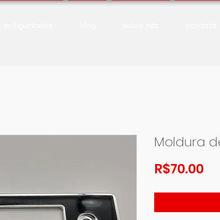
antiguidades
blog
sobre nós
contato
Moldura d
Pr
R$70.00