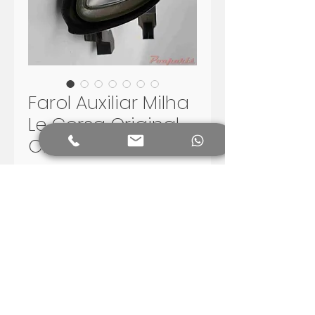
Farol Auxiliar Milha
Le Corsa Original
Cibié 2000 2009
Price
R$320.00
Add to Cart
peça nova e original, de
estoque antigo