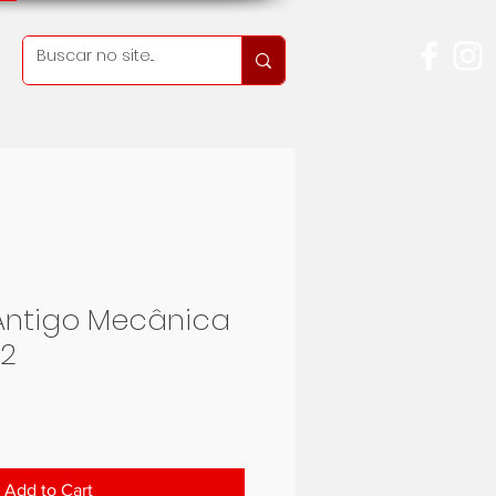
Antigo Mecânica
72
ice
Add to Cart