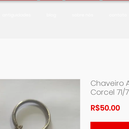
antiguidades
blog
sobre nós
contato
Chaveiro 
Corcel 71/
Pr
R$50.00