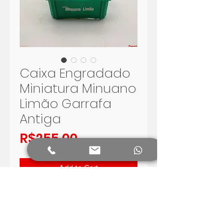
Caixa Engradado
Miniatura Minuano
Limão Garrafa
Antiga
Price
R$255.00
Add to Cart
KIT COM UM ENGRADADO E
QUATRO GARRAFINHAS
MINIATURAS ANTIGAS DA MINUANO