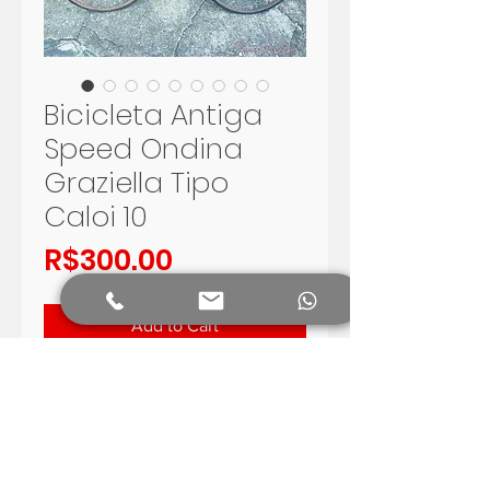
Bicicleta Antiga
Speed Ondina
Graziella Tipo
Caloi 10
Price
R$300.00
Add to Cart
BICICLETA ANTIGA SPEED
CREIO QUE SEJA UMA ONDINA,
FABRICADA NO URUGUAI
BOA PARA SER RESTAURADA