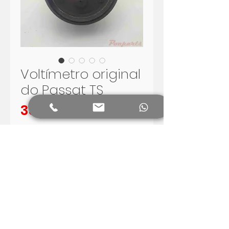
Voltímetro original
do Passat TS
Preis
350,00 R$
In den Warenkorb
Voltímetro original do Passat TS
Peça em bom estado de
conservação, funcionando.
Envio para todo o Brasil.