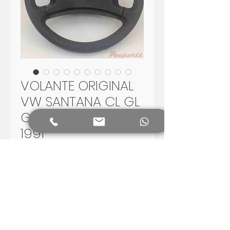
VOLANTE ORIGINAL
VW SANTANA CL GL
GLS SPORT 1988 -
1991
Preis
280,00 R$
In den Warenkorb
Volante para restauraçao, veja
as fotos.