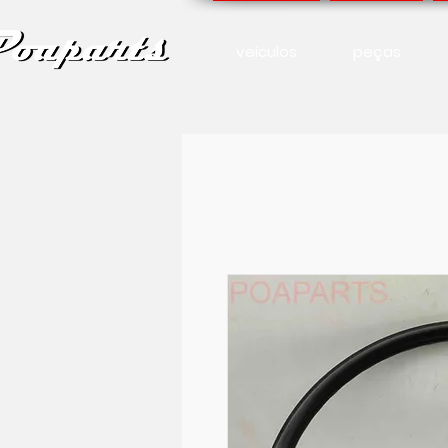
veículos
peças