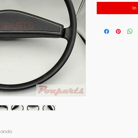
In
nando