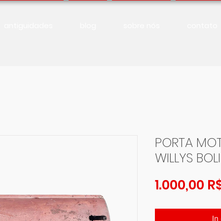
antiguidades
blog
sobre nós
contato
PORTA MOT
WILLYS BOL
1.000,00 R
In