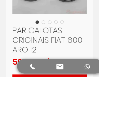
PAR CALOTAS
ORIGINAIS FIAT 600
ARO 12
Preis
500,00 R$
In den Warenkorb
Par de calotas originais para Fiat
600
Aro 12
peças para restauração
Envio para todo o Brasil.