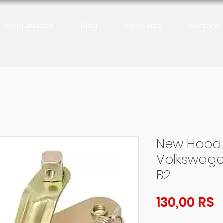
antiguidades
blog
sobre nós
contato
New Hood 
Volkswage
B2
P
130,00 R$