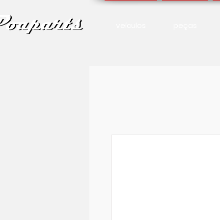
veículos
peças