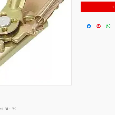
In
t B1 - B2