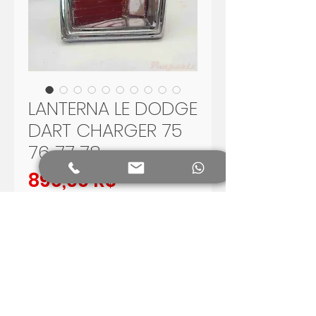
LANTERNA LE DODGE
DART CHARGER 75
76 77 78
Preis
890,00 R$
In den Warenkorb
Lanterna traseira esquerda para
linha Dodge dos anos 75 a 78.
peça para restauração