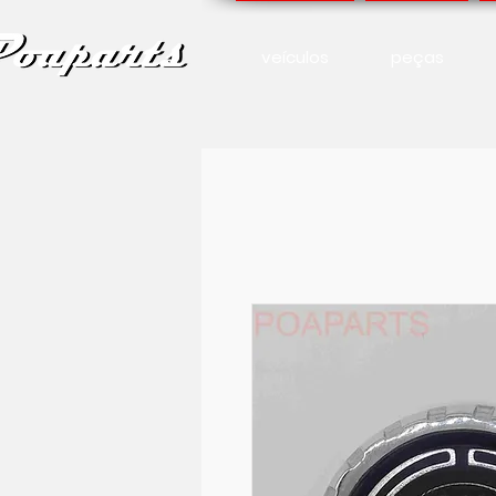
veículos
peças