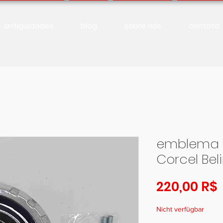
antiguidades
blog
sobre nós
contato
emblema 
Corcel Bel
220,00 R$
Nicht verfügbar