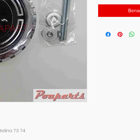
Benac
elina 73 74