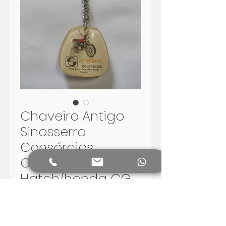
Chaveiro Antigo
Sinosserra
Consórcios
Chevette
Hatch/honda CG
Preis
80,00 R$