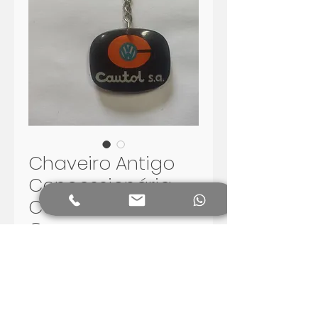
Chaveiro Antigo
Concessionária
Cautol VW
Canoas
Preis
60,00 R$
In den Warenkorb