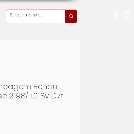
reagem Renault
e 2 98/ 1.0 8v D7f
eis