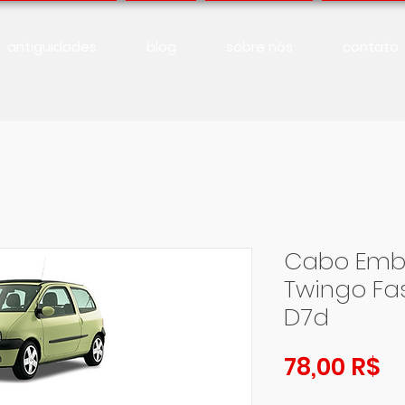
antiguidades
blog
sobre nós
contato
Cabo Emb
Twingo Fas
D7d
Pr
78,00 R$