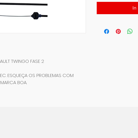
In
AULT TWINGO FASE 2
MEC. ESQUEÇA OS PROBLEMAS COM
 MARCA BOA.