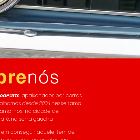
nós
bre
oaParts
, apaixonados por carros
abalhamos
desde 2004
nesse ramo
amo-nos na cidade de
afé, na serra gaucha.
s em conseguir aquele item de
peças para completar sua