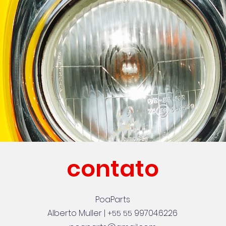
contato
PoaParts
Alberto Muller |
99704.6226
+55 55