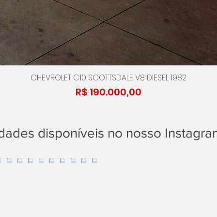
CHEVROLET C10 SCOTTSDALE V8 DIESEL 1982
Preço
R$ 190.000,00
idades disponíveis no nosso Instagr