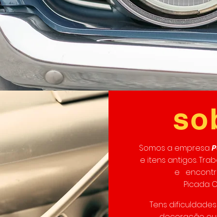
so
Somos a empresa
P
e itens antigos. Tr
e encontr
Picada C
Tens dificuldade
decoração ou 