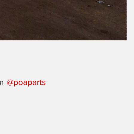
@poaparts
am